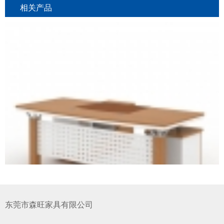
相关产品
东莞市森旺家具有限公司