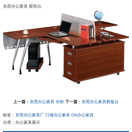
东莞办公家具 胶班台
上一篇：
东莞办公家具 衣柜
下一篇：
东莞办公家具胶板台
标签：
东莞办公家具厂
订做办公家具
OA办公家具
分类：办公家具展示